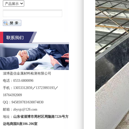
淄博盈信金属材料检测有限公司
电话：0533-6800096
手机：13053312859
／
13723993193
／
18764392009
QQ：945859783/630074830
邮箱：zbyxjc@126.com
地址：
山东省淄博市周村区周隆路
7226
号方
达电商园
B
座
106-206
室