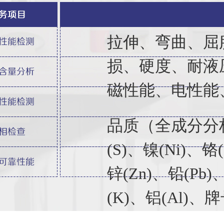
拉伸、弯曲、屈
损、硬度、耐液
磁性能、电性能
品质（全成分分析）
(S)、镍(Ni)、铬
锌(Zn)、铅(Pb)
(K)、铝(Al)、