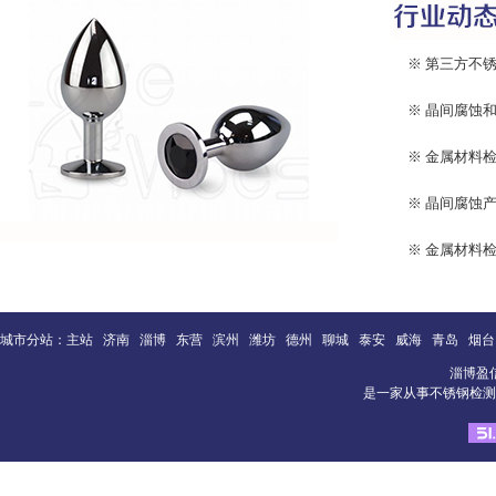
※ 第三方不
※ 晶间腐蚀
※ 金属材料
※ 晶间腐蚀
※ 金属材料检
城市分站：
主站
济南
淄博
东营
滨州
潍坊
德州
聊城
泰安
威海
青岛
烟台
淄博盈
是一家从事不锈钢检测