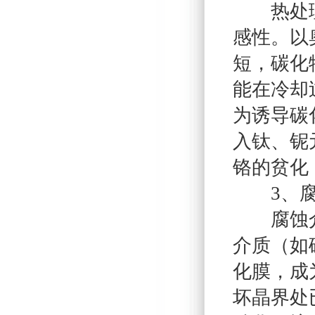
热处理工
感性。以
短，碳化
能在冷却
为诱导碳
入钛、铌
铬的贫化
3、腐
腐蚀介质
介质（如
化膜，成
坏晶界处