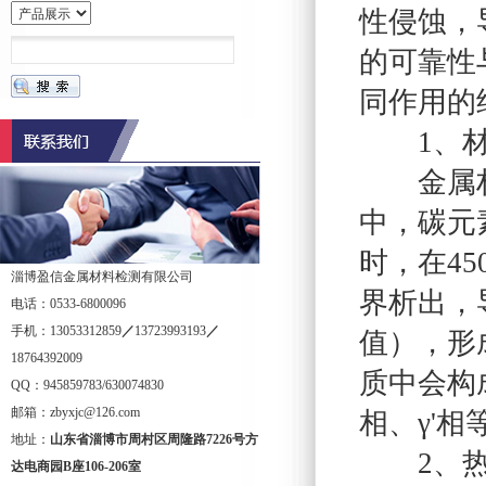
性侵蚀，
的可靠性
同作用的
1、材
金属材料
中，碳元素
时，在4
淄博盈信金属材料检测有限公司
界析出，
电话：0533-6800096
手机：13053312859
／
13723993193
／
值），形
18764392009
质中会构
QQ：945859783/630074830
邮箱：zbyxjc@126.com
相、γ'
地址：
山东省淄博市周村区周隆路
7226
号方
2、热
达电商园
B
座
106-206
室