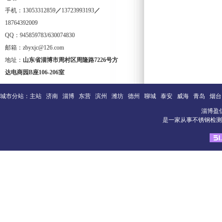
手机：13053312859
／
13723993193
／
18764392009
QQ：945859783/630074830
邮箱：zbyxjc@126.com
地址：
山东省淄博市周村区周隆路
7226
号方
达电商园
B
座
106-206
室
城市分站：
主站
济南
淄博
东营
滨州
潍坊
德州
聊城
泰安
威海
青岛
烟台
淄博盈
是一家从事不锈钢检测