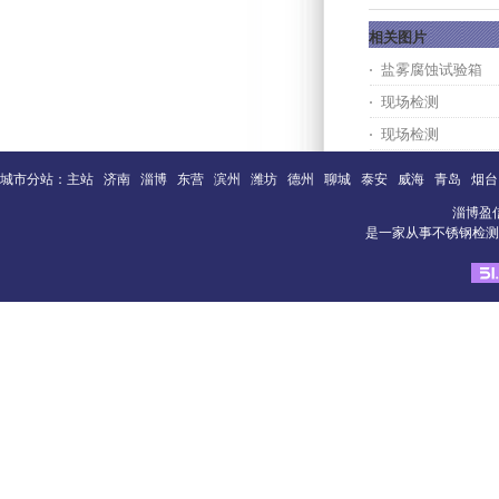
相关图片
盐雾腐蚀试验箱
现场检测
现场检测
城市分站：
主站
济南
淄博
东营
滨州
潍坊
德州
聊城
泰安
威海
青岛
烟台
淄博盈
是一家从事不锈钢检测