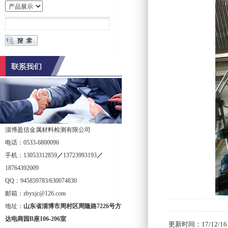
淄博盈信金属材料检测有限公司
电话：0533-6800096
手机：13053312859
／
13723993193
／
18764392009
QQ：945859783/630074830
邮箱：zbyxjc@126.com
地址：
山东省淄博市周村区周隆路
7226
号方
达电商园
B
座
106-206
室
更新时间：17/12/16 1