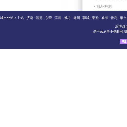
现场检测
城市分站：
主站
济南
淄博
东营
滨州
潍坊
德州
聊城
泰安
威海
青岛
烟台
淄博盈
是一家从事不锈钢检测