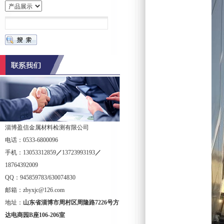
淄博盈信金属材料检测有限公司
电话：0533-6800096
手机：13053312859
／
13723993193
／
18764392009
QQ：945859783/630074830
邮箱：zbyxjc@126.com
地址：
山东省淄博市周村区周隆路
7226
号方
达电商园
B
座
106-206
室