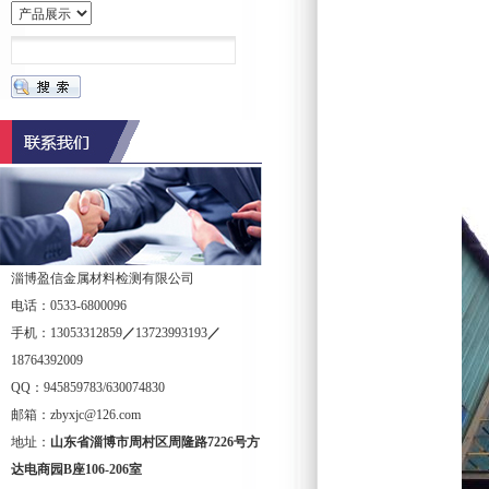
淄博盈信金属材料检测有限公司
电话：0533-6800096
手机：13053312859
／
13723993193
／
18764392009
QQ：945859783/630074830
邮箱：zbyxjc@126.com
地址：
山东省淄博市周村区周隆路
7226
号方
达电商园
B
座
106-206
室