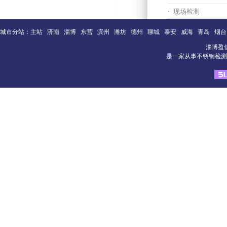
现场检测
城市分站：
主站
济南
淄博
东营
滨州
潍坊
德州
聊城
泰安
威海
青岛
烟台
淄博盈
是一家从事不锈钢检测