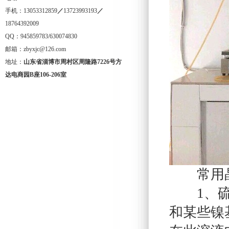
手机：13053312859
／
13723993193
／
18764392009
QQ：945859783/630074830
邮箱：zbyxjc@126.com
地址：
山东省淄博市周村区周隆路
7226
号方
达电商园
B
座
106-206
室
常用晶
1、硫酸
和某些镍