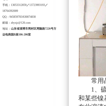
手机：13053312859
／
13723993193
／
18764392009
QQ：945859783/630074830
邮箱：zbyxjc@126.com
地址：
山东省淄博市周村区周隆路
7226
号方
达电商园
B
座
106-206
室
常用晶
1、硫酸
和某些镍