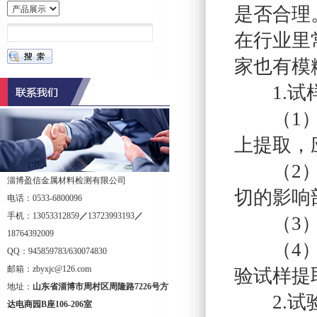
是否合理
在行业里
家也有模
1.试样
（1）焊
上提取，
（2）试
淄博盈信金属材料检测有限公司
切的影响
电话：0533-6800096
手机：13053312859
／
13723993193
／
（3）试
18764392009
（4）晶
QQ：945859783/630074830
邮箱：zbyxjc@126.com
验试样提取
地址：
山东省淄博市周村区周隆路
7226
号方
2.试验
达电商园
B
座
106-206
室