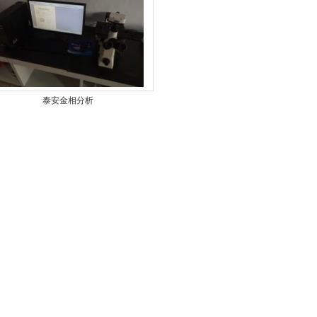
泰安金相分析
1
2
3