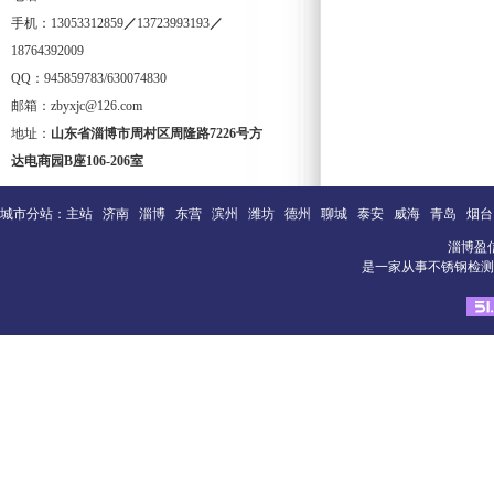
手机：13053312859
／
13723993193
／
18764392009
QQ：945859783/630074830
邮箱：zbyxjc@126.com
地址：
山东省淄博市周村区周隆路
7226
号方
达电商园
B
座
106-206
室
城市分站：
主站
济南
淄博
东营
滨州
潍坊
德州
聊城
泰安
威海
青岛
烟台
淄博盈
是一家从事不锈钢检测