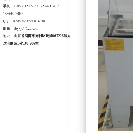
手机：13053312859
／
13723993193
／
18764392009
QQ：945859783/630074830
邮箱：zbyxjc@126.com
地址：
山东省淄博市周村区周隆路
7226
号方
达电商园
B
座
106-206
室