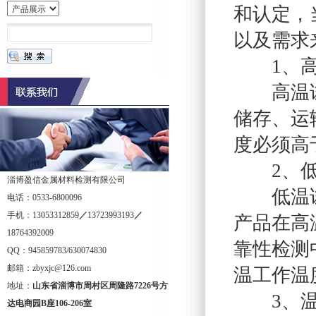
和认定，
以及需求
1、高
高温试验
储存、运
度必须高
2、低
淄博盈信金属材料检测有限公司
低温试验
电话：0533-6800096
手机：13053312859
／
13723993193
／
产品在高
18764392009
靠性检测
QQ：945859783/630074830
邮箱：zbyxjc@126.com
温工作温
地址：
山东省淄博市周村区周隆路
7226
号方
3、温
达电商园
B
座
106-206
室