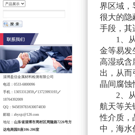
界区域，
很大的隐
手段，其
1、从材
金等易发
高湿或含
出，从而
淄博盈信金属材料检测有限公司
晶间腐蚀
电话：0533-6800096
手机：13053312859
／
13723993193
／
2、从应
18764392009
航天等关
QQ：945859783/630074830
邮箱：zbyxjc@126.com
性介质，
地址：
山东省淄博市周村区周隆路
7226
号方
中，海水
达电商园
B
座
106-206
室